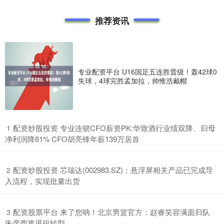
推荐资讯
专业配资平台 U16国足五连胜晋级！轰42球0
失球，4球完胜孟加拉，帅惟浩戴帽
​配资炒股投资 专业连锁CFO薪资PK:华致酒行业绩双降、归母
1
净利润降81% CFO胡亮锋年薪139万居首
​配资炒股投资 芯瑞达(002983.SZ)：悬浮屏相关产品已完成导
2
入流程，实现批量出货
​配资股票平台 来了您呐！北京男篮官方：赵睿笑容满面归队
3
朱彦西将退役转型