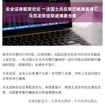
新华社巴黎4月18日电（记者孙毅）法国总统马克龙18日在社交媒体
上发文说，一名法国士兵当天在黎巴嫩南部一起针对联合国驻黎巴嫩
临时部队（联黎部队）的袭击中身亡。
马克龙说，这名士兵隶属于法国一支空降工兵团，另有三名该兵团士
兵受伤并已撤离。
马克龙称安全证券配资论坛，有线索显示，黎真主党应对此次袭击负
责。法国要求黎巴嫩政府立即逮捕袭击者。
东海优配提示：文章来自网络，不代表本站观点。