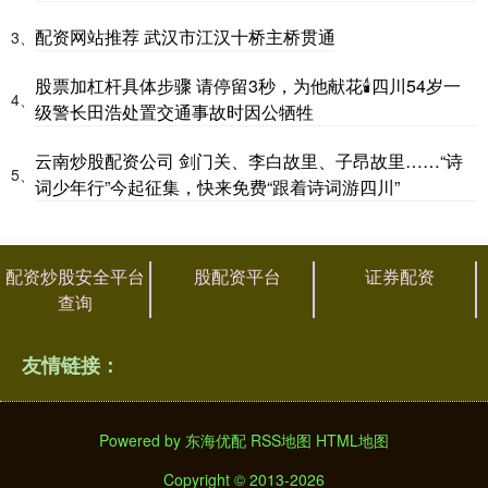
配资网站推荐 武汉市江汉十桥主桥贯通
3、
股票加杠杆具体步骤 请停留3秒，为他献花🕯️四川54岁一
4、
级警长田浩处置交通事故时因公牺牲
云南炒股配资公司 剑门关、李白故里、子昂故里……“诗
5、
词少年行”今起征集，快来免费“跟着诗词游四川”
配资炒股安全平台
股配资平台
证券配资
查询
友情链接：
Powered by
东海优配
RSS地图
HTML地图
Copyright
© 2013-2026