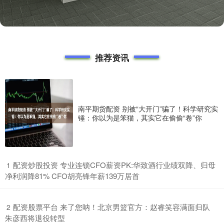
推荐资讯
南平期货配资 别被“大开门”骗了！科学研究实
锤：你以为是笨猫，其实它在偷偷“卷”你
​配资炒股投资 专业连锁CFO薪资PK:华致酒行业绩双降、归母
1
净利润降81% CFO胡亮锋年薪139万居首
​配资股票平台 来了您呐！北京男篮官方：赵睿笑容满面归队
2
朱彦西将退役转型