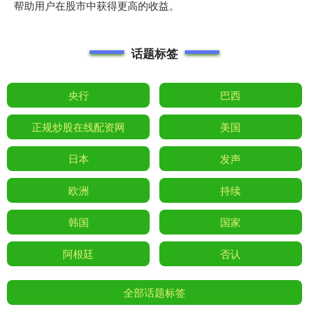
帮助用户在股市中获得更高的收益。
话题标签
央行
巴西
正规炒股在线配资网
美国
日本
发声
欧洲
持续
韩国
国家
阿根廷
否认
全部话题标签