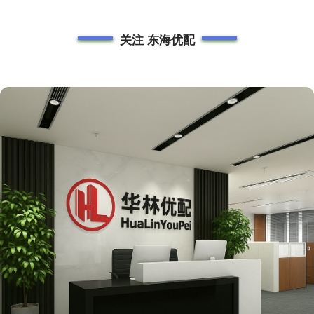
关注 东海优配